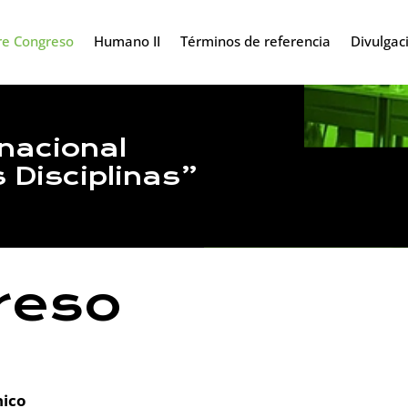
re Congreso
Humano II
Términos de referencia
Divulgac
rnacional
 Disciplinas”
reso
nico