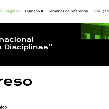
re Congreso
Humano II
Términos de referencia
Divulgac
rnacional
 Disciplinas”
reso
nico